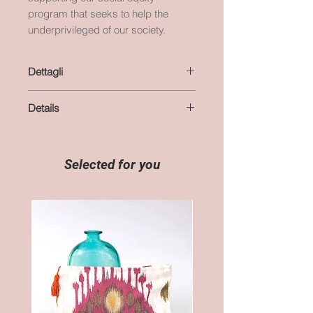
program that seeks to help the
underprivileged of our society.
Dettagli
colore: viola
Details
materiale: cotone
lunghezza: 200 cm
colour: violet
altezza: 8 cm
material: cotton
essendo un prodotto artigianale le
length:
Selected for you
misure possono variare
height: 3,2 inches
handmade product, the
measurements may vary