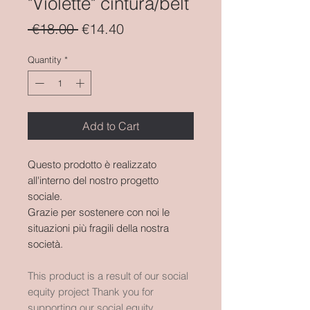
"Violette" cintura/belt
Regular
Sale
 €18.00 
€14.40
Price
Price
Quantity
*
Add to Cart
Questo prodotto è realizzato
all'interno del nostro progetto
sociale.
Grazie per sostenere con noi le
situazioni più fragili della nostra
società.
This product is a result of our social
equity project Thank you for
supporting our social equity