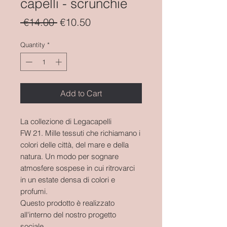
capelli - scrunchie
Regular
Sale
 €14.00 
€10.50
Price
Price
Quantity
*
Add to Cart
La collezione di Legacapelli
FW 21. Mille tessuti che richiamano i
colori delle città, del mare e della
natura. Un modo per sognare
atmosfere sospese in cui ritrovarci
in un estate densa di colori e
profumi.
Questo prodotto è realizzato
all'interno del nostro progetto
sociale.