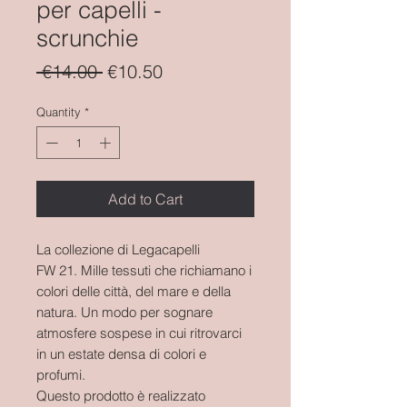
per capelli -
scrunchie
Regular
Sale
 €14.00 
€10.50
Price
Price
Quantity
*
Add to Cart
La collezione di Legacapelli
FW 21. Mille tessuti che richiamano i
colori delle città, del mare e della
natura. Un modo per sognare
atmosfere sospese in cui ritrovarci
in un estate densa di colori e
profumi.
Questo prodotto è realizzato