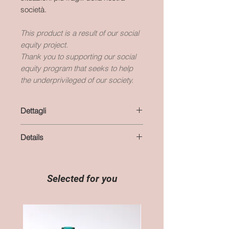
società.
This product is a result of our social
equity project.
Thank you to supporting our social
equity program that seeks to help
the underprivileged of our society.
Dettagli
GUIDA ALLE TAGLIE
Details
colore: beige, bianco, viola e verde
materiale: cotone
CHART SIZE
lunghezza totale: 65 cm
colour: beige, white, purple and
lavaggio: delicato, max 30°C
green
Selected for you
stiratura: al rovescio, interponendo
materials: cotton
un panno al tessuto
total length: 25,5 inches
tempi di realizzazione e di
washing: cool water, max 30°C
spedizione: 2 settimane
ironinig: turn fabrics inside out and