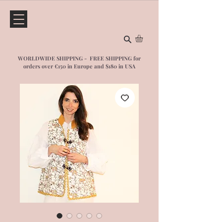
WORLDWIDE SHIPPING - FREE SHIPPING for
orders over €150 in Europe and $1
80 in USA