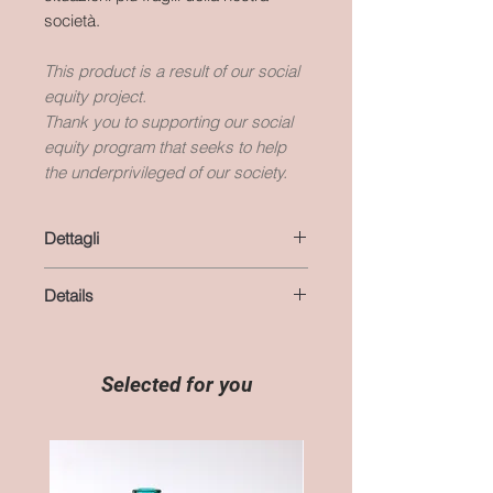
società.
This product is a result of our social
equity project.
Thank you to supporting our social
equity program that seeks to help
the underprivileged of our society.
Dettagli
GUIDA ALLE TAGLIE
Details
colore: bianco, beige, verde, giallo,
marrone e rosa
CHART SIZE
materiale: cotone
colour: white, beige, green, yellow,
lunghezza totale: 60 cm
brown, and pink
Selected for you
lavaggio: delicato, max 30°C
materials: cotton
stiratura: al rovescio, interponendo
total length: 23,6 inches
un panno al tessuto
washing: cool water, max 30°C
tempi di realizzazione e di
ironinig: turn fabrics inside out and
spedizione: 2 settimane