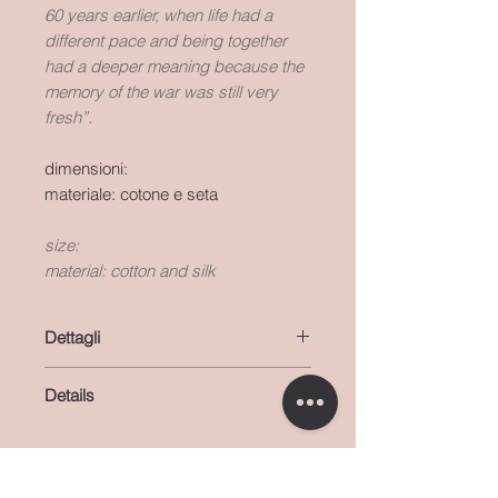
60 years earlier, when life had a
different pace and being together
had a deeper meaning because the
memory of the war was still very
fresh”.
dimensioni:
materiale: cotone e seta
size:
material: cotton and silk
Dettagli
materiale: cotone e seta
Details
colore: bianco, nero e rosso
dimensioni: 11 cm x 12 cm
colors: white, blach and red
material: cotton and silk
size: 4,33 inches x 4,72 inches
Selected for you